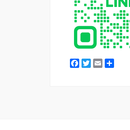
F
T
E
共
a
wi
m
有
c
tt
ail
e
er
b
o
o
k