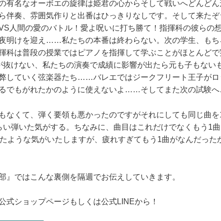
の有名なオーボエの旋律は姫君の心からそして戦いへどんどん
ら伴奏、雰囲気作りと出番はひっきりなしです。そして来たぞ
VS人間の愛のバトル！愛よ呪いに打ち勝て！指揮科の彼らの
夜明けを迎え……私たちの本番は終わらない。次の学生、もち
揮科は普段の授業ではピアノを指揮して学ぶことがほとんどで
が抜けない、私たちの演奏で成績に影響が出たら元も子もない
弊していく弦楽器たち……バレエではジークフリート王子がロ
るでもがれたかのように使えないよ……そしてまた次の試験へ
もなくて、弾く要領も悪かったのですがそれにしても同じ曲を
らい弾いた気がする。ちなみに、曲目はこれだけでなくもう1曲
ったような気がいたしますが、疲れすぎてもう1曲がなんだった
部』ではこんな裏側を隔週でお伝えしていきます。
公式ショップページもしくは公式LINEから！