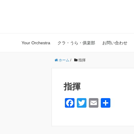
振ればわかる、その快感 ユアオ
Your Orchestra
クラ・うら・俱楽部
お問い合わせ
ホーム
/
指揮
指揮
F
T
E
共
a
wi
m
有
c
tt
ail
e
er