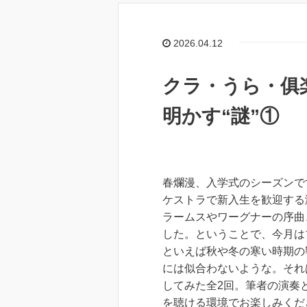
b
o
2026.04.12
o
k
クラ・うら・俱
明かす“謎”①
春爛漫、入学式のシーズンで
ケストラで新入生を歓迎する
ラームスやワーグナーの序曲
した。ということで、今月は
といえば秋や冬の寒い時期の
には似合わないような。それ
してみた全2回。筆者の演奏
を聴ける環境でお楽しみくだ