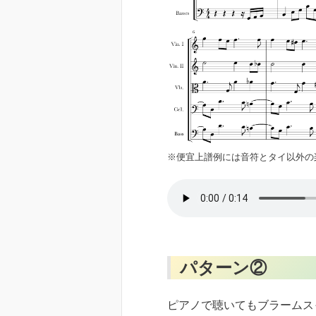
※便宜上譜例には音符とタイ以外の
パターン②
ピアノで聴いてもブラームス