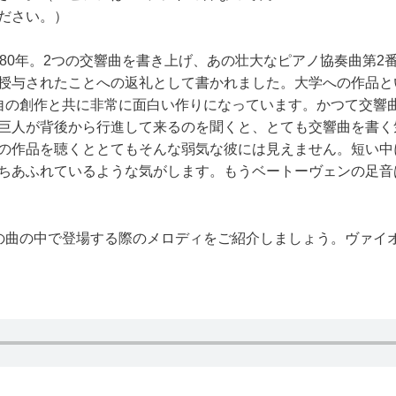
ださい。）
880年。2つの交響曲を書き上げ、あの壮大なピアノ協奏曲第2
授与されたことへの返礼として書かれました。大学への作品と
自の創作と共に非常に面白い作りになっています。かつて交響
巨人が背後から行進して来るのを聞くと、とても交響曲を書く
の作品を聴くととてもそんな弱気な彼には見えません。短い中
ちあふれているような気がします。もうベートーヴェンの足音
の曲の中で登場する際のメロディをご紹介しましょう。ヴァイ