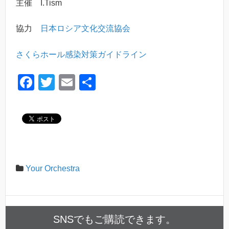
主催 I.Tism
協力
日本ロシア文化交流協会
さくらホール感染対策ガイドライン
F
T
E
共
a
wi
m
有
c
tt
ail
e
er
b
o
Your Orchestra
o
k
SNSでもご購読できます。