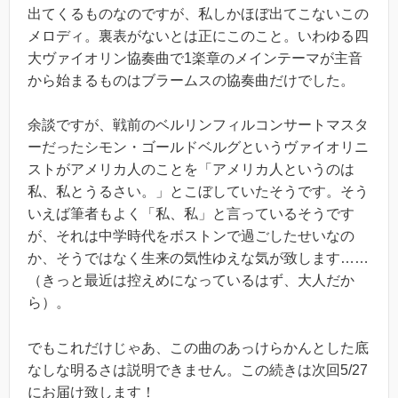
出てくるものなのですが、私しかほぼ出てこないこの
メロディ。裏表がないとは正にこのこと。いわゆる四
大ヴァイオリン協奏曲で1楽章のメインテーマが主音
から始まるものはブラームスの協奏曲だけでした。
余談ですが、戦前のベルリンフィルコンサートマスタ
ーだったシモン・ゴールドベルグというヴァイオリニ
ストがアメリカ人のことを「アメリカ人というのは
私、私とうるさい。」とこぼしていたそうです。そう
いえば筆者もよく「私、私」と言っているそうです
が、それは中学時代をボストンで過ごしたせいなの
か、そうではなく生来の気性ゆえな気が致します……
（きっと最近は控えめになっているはず、大人だか
ら）。
でもこれだけじゃあ、この曲のあっけらかんとした底
なしな明るさは説明できません。この続きは次回5/27
にお届け致します！