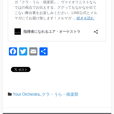
F
T
E
共
a
wi
m
有
c
tt
ail
e
er
b
o
Your Orchestra
,
クラ・うら・俱楽部
o
k