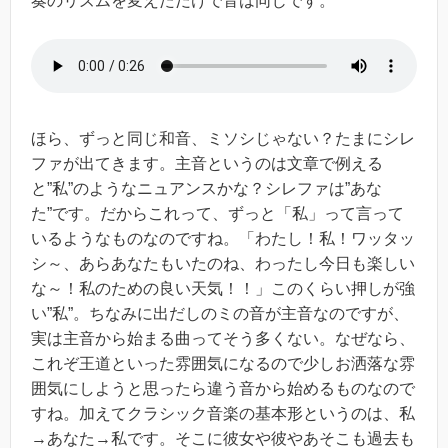
奏のリズムを変えただけで音は同じです。
ほら、ずっと同じ和音、ミソシじゃない？たまにシレ
ファが出てきます。主音というのは文章で例える
と”私”のようなニュアンスかな？シレファは”あな
た”です。だからこれって、ずっと「私」って言って
いるようなものなのですね。「わたし！私！ワッタッ
シ～、あらあなたもいたのね、わったし今日も楽しい
な～！私のための良い天気！！」このくらい押しが強
い”私”。ちなみに出だしのミの音が主音なのですが、
実は主音から始まる曲ってそう多くない。なぜなら、
これぞ王道といった雰囲気になるので少しお洒落な雰
囲気にしようと思ったら違う音から始めるものなので
すね。加えてクラシック音楽の基本形というのは、私
→あなた→私です。そこに彼女や彼やあそこも過去も